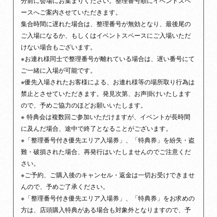
分前に会場にお集まりください。整理番号順にイベントスペ
ースへご案内させていただきます。
集合時間に遅れた場合は、整理番号が無効となり、最後尾の
ご入場になるか、もしくはイベントスペースにご入場いただ
けない場合もございます。
※お連れ様同士で整理番号が離れている場合は、遅い番号にて
ご一緒に入場が可能です。
※優先入場されたお客様による、お連れ様等の場所取り行為は
禁止とさせていただきます。発見次第、お声掛けいたします
ので、予めご協力のほどお願いいたします。
※ 特典会は複数回ご参加いただけますが、イベントが長時間
に及んだ場合、途中で終了となることがございます。
※「整理番号付き優先エリア入場券」、「特典券」を紛失・盗
難・破損された場合、再発行はいたしませんのでご注意くだ
さい。
※ご予約、ご購入後のキャンセル・返金は一切お受けできませ
んので、予めご了承ください。
※「整理番号付き優先エリア入場券」、「特典券」をお求めの
方は、店頭購入特典がある場合も対象外となりますので、予