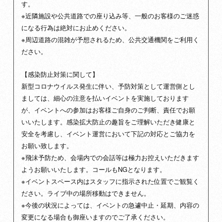
す。
※近隣施設や公共道路での座り込み等、一般のお客様のご迷惑
になる行為は絶対にお止めください。
※周辺道路の混雑が予想されるため、公共交通機関をご利用く
ださい。
【感染防止対策に関して】
新型コロナウイルス発生に伴い、予防対策として運営側とし
ましては、細心の注意を払いイベントを実施しております
が、イベントへの参加はお客様ご自身のご判断、責任でお願
いいたします。感染拡大防止の趣旨をご理解いただき健康と
安全を考慮し、イベント運営において下記の対応とご協力を
お願い致します。
※飛沫予防ため、会場内での会話等は極力お控えいただきます
ようお願いいたします。コールもNGとなります。
※イベントスペース内はスタッフに指示された位置でご観覧く
ださい。ライブ中の場所移動はできません。
※今後の状況によっては、イベントの急遽中止・延期、内容の
変更になる場合も御座いますのでご了承ください。