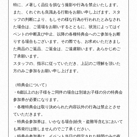
特に、メ著しく品位を損なう撮影や行為を禁止いたします。
また、くれぐれも良識ある行動をお願い申し上げます。スタ
ッフの判断により、もしその様な行為が行われたとみなされ
た場合は、ご退場をお願いするとともに、状況によってはイ
ベントの中断及び中止、以降の各種特典会へのご参加をお断
りする場合もございます。その際でも、お求めいただきまし
た商品のご返品、ご返金は、ご遠慮願います。あらかじめご
了承願います。
スタッフの、指示に従っていただき、上記のご理解を頂いた
方のみご参加をお願い申し上げます。
（特典会について）
・6歳以上のお子様をご同伴の場合は別途お子様の分の特典会
参加券が必要になります。
・各種特典会は取り決められた内容以外の行為は禁止とさせ
ていただきます。
・特典会参加券は、いかなる場合(紛失・盗難等含む)において
も再発行は致しませんのでご了承ください。
・特典会参加券は、イベント当日の指定された時間のみの有