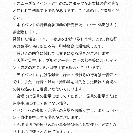
・スムーズなイベント進行の為､スタッフがお客様の肩や腕な
どに触れて誘導する場合があります。ご了承の上､ご参加くだ
さい。
・本イベントの特典会参加券の転売行為､コピー､偽造は固く
禁止致します。
発覚した場合､イベント参加をお断り致します。また､偽造行
為は犯罪行為にあたる為、即時警察に通報致します。
・特典会の内容に関しては変更になる場合がございます。
・天災や災害､トラブルやアーティストの都合等により､イベ
ント内容の変更､または中止する場合がございます。
・当イベントにおける録音・録画・撮影等の行為は一切禁止
です。また、録音・録画・撮影等を目的とした機器の会場へ
の持ち込みもご遠慮いただいております。
・会場では係員の指示に従ってください。係員の指示または
注意事項に従って頂けない場合､
イベントへの参加・会場への入場をお断りする、または､イベ
ント自体を中止する場合がございます。
・会場周辺での座り込みや集会等は他のお客様のご迷惑とな
りますので禁止とさせて頂きます。