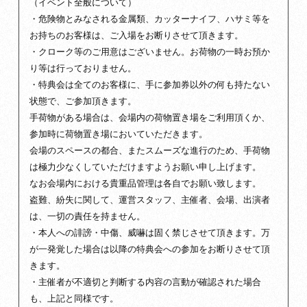
（イベント全般について）
・危険物とみなされる金属類、カッターナイフ、ハサミ等を
お持ちのお客様は、ご入場をお断りさせて頂きます。
・クローク等のご用意はございません。お荷物の一時お預か
り等は行っておりません。
・特典会は全てのお客様に、手に参加券以外の何も持たない
状態で、ご参加頂きます。
手荷物がある場合は、会場内の荷物置き場をご利用頂くか、
参加時に荷物置き場においていただきます。
会場のスペースの都合、またスムーズな進行のため、手荷物
は極力少なくしていただけますようお願い申し上げます。
なお会場内における貴重品管理は各自でお願い致します。
盗難、紛失に関して、運営スタッフ、主催者、会場、出演者
は、一切の責任を持ません。
・本人への誹謗・中傷、威嚇は固く禁じさせて頂きます。万
が一発覚した場合は以降の特典会への参加をお断りさせて頂
きます。
・主催者が不適切と判断する内容の言動が確認された場合
も、上記と同様です。