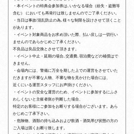
・本イベントの特典会参加券は､いかなる場合（紛失・盗難等
含む） においても再発行は致しませんのでご了承ください。
・当日は事故/混乱防止の為､様々な制限を設けさせて頂くこと
があります。
・イベント対象商品をお求め頂いた際、払い戻しは一切行い
ませんのであらかじめご了承ください。
不良品は良品交換とさせて頂きます。
・イベント中止・延期の場合､交通費､宿泊費などの補償はで
きません。
・会場内には、警備に万全を期した上での運営をさせていた
だきますが不審な人物、不審な物を見かけた場合には、
近くにいる運営スタッフにお声掛けください。
・イベントの安全な運営のため、イベントに参加するにふさ
わしくないと主催者側が判断した場合、
特定のお客様にご参加をお断りする場合がございます。あら
かじめご了承下さい。
・危険物、酒類の持ち込みおよび飲酒・酒気帯び状態の方の
ご入場は固くお断り致します。