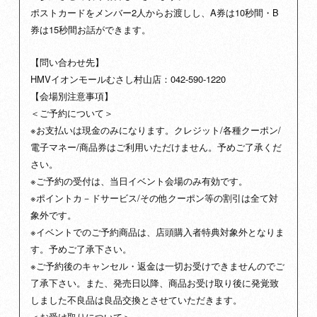
ポストカードをメンバー2人からお渡しし、A券は10秒間・B
券は15秒間お話ができます。
【問い合わせ先】
HMVイオンモールむさし村山店：042-590-1220
【会場別注意事項】
＜ご予約について＞
※お支払いは現金のみになります。クレジット/各種クーポン/
電子マネー/商品券はご利用いただけません。予めご了承くだ
さい。
※ご予約の受付は、当日イベント会場のみ有効です。
※ポイントカ－ドサービス/その他クーポン等の割引は全て対
象外です。
※イベントでのご予約商品は、店頭購入者特典対象外となりま
す。予めご了承下さい。
※ご予約後のキャンセル・返金は一切お受けできませんのでご
了承下さい。また、発売日以降、商品お受け取り後に発覚致
しました不良品は良品交換とさせていただきます。
＜お受け取りについて＞